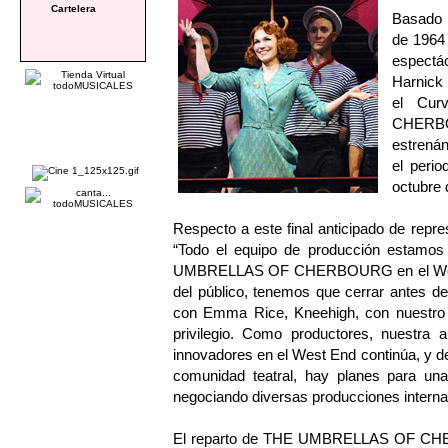
Cartelera
Basado
de 1964
espectá
Harnick 
el Cur
CHERBO
estrenán
el perio
octubre 
Respecto a este final anticipado de repr
“Todo el equipo de producción estamo
UMBRELLAS OF CHERBOURG en el West En
del público, tenemos que cerrar antes d
con Emma Rice, Kneehigh, con nuestro 
privilegio. Como productores, nuestra a
innovadores en el West End continúa, y de
comunidad teatral, hay planes para un
negociando diversas producciones interna
El reparto de THE UMBRELLAS OF CHER