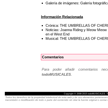
Galería de imágenes: Galería foto
Información Relacionada
Crónica: THE UMBRELLAS OF CHERBOUR
Noticias: Joanna Riding y Meow M
en el West End
Musical: THE UMBRELLAS OF CHE
Comentarios
Para poder añadir comentarios neces
todoMUSICALES
.
Copyright © 2008-2015 todoMUSICALES. To
Todos los derechos de la propiedad intelectual de esta web y de sus elementos pertenecen 
transmisión o modificación de todo o parte del contenido sin citar la fuente original o cont