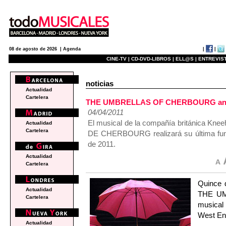
|
|
08 de agosto de 2026 |
Agenda
CINE-TV |
CD-DVD-LIBROS |
ELL@S |
ENTREVIST
noticias
Actualidad
Cartelera
THE UMBRELLAS OF CHERBOURG anunci
04/04/2011
El musical de la compañía británica Kne
Actualidad
Cartelera
DE CHERBOURG realizará su última func
de 2011.
Actualidad
Cartelera
Quince d
Actualidad
THE UM
Cartelera
musical 
West En
Actualidad