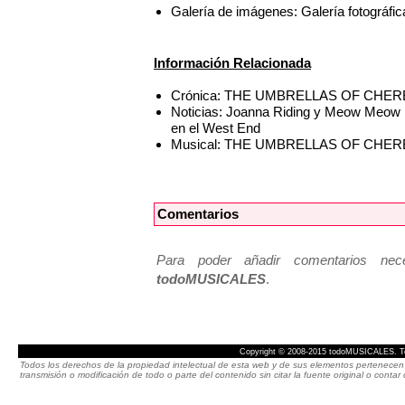
Galería de imágenes: Galería foto
Información Relacionada
Crónica: THE UMBRELLAS OF CHERBOUR
Noticias: Joanna Riding y Meow M
en el West End
Musical: THE UMBRELLAS OF CHE
Comentarios
Para poder añadir comentarios neces
todoMUSICALES
.
Copyright © 2008-2015 todoMUSICALES. To
Todos los derechos de la propiedad intelectual de esta web y de sus elementos pertenecen 
transmisión o modificación de todo o parte del contenido sin citar la fuente original o cont