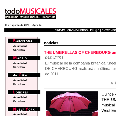
06 de agosto de 2026 |
Agenda
CINE-TV |
CD-DVD-LIBROS |
ELL@S |
ENTREVIST
noticias
Actualidad
Cartelera
THE UMBRELLAS OF CHERBOURG anunci
04/04/2011
El musical de la compañía británica Kne
Actualidad
Cartelera
DE CHERBOURG realizará su última func
de 2011.
Actualidad
Cartelera
Quince d
Actualidad
THE UM
Cartelera
musical 
West En
Actualidad