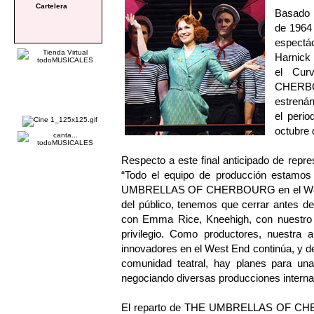
Cartelera
Basado
de 1964
espectá
Harnick 
el Cur
CHERBO
estrenán
el perio
octubre 
Respecto a este final anticipado de repr
“Todo el equipo de producción estamo
UMBRELLAS OF CHERBOURG en el West En
del público, tenemos que cerrar antes d
con Emma Rice, Kneehigh, con nuestro 
privilegio. Como productores, nuestra a
innovadores en el West End continúa, y de
comunidad teatral, hay planes para un
negociando diversas producciones interna
El reparto de THE UMBRELLAS OF CHER