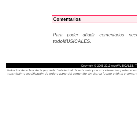
Comentarios
Para poder añadir comentarios neces
todoMUSICALES
.
Copyright © 2008-2015 todoMUSICALES. To
Todos los derechos de la propiedad intelectual de esta web y de sus elementos pertenecen 
transmisión o modificación de todo o parte del contenido sin citar la fuente original o cont