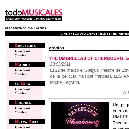
09 de agosto de 2026 |
Agenda
CINE-TV |
CD-DVD-LIBROS |
ELL@S |
ENTREVIST
crónica
Actualidad
Cartelera
THE UMBRELLAS OF CHERBOURG, bella 
23/03/2011
El 22 de marzo el Gielgud Theatre de Lond
Actualidad
Cartelera
de la película musical francesa L
Michel Legrand.
Actualidad
Cartelera
Un pequ
Actualidad
como deb
Cartelera
UMBREL
Theatre
Actualidad
congrega