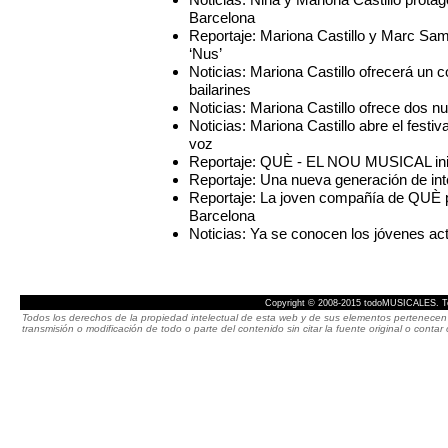
Barcelona
Reportaje: Mariona Castillo y Marc Sam
‘Nus’
Noticias: Mariona Castillo ofrecerá un 
bailarines
Noticias: Mariona Castillo ofrece dos 
Noticias: Mariona Castillo abre el festi
voz
Reportaje: QUÈ - EL NOU MUSICAL inic
Reportaje: Una nueva generación de int
Reportaje: La joven compañía de QUÈ p
Barcelona
Noticias: Ya se conocen los jóvenes a
Copyright © 2008-2015 todoMUSICALES. To
Todos los derechos de la propiedad intelectual de esta web y de sus elementos pertenecen 
transmisión o modificación de todo o parte del contenido sin citar la fuente original o cont