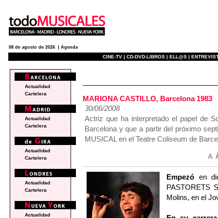
08 de agosto de 2026 |
Agenda
CINE-TV |
CD-DVD-LIBROS |
ELL@S |
ENTREVIST
actualidad
Actualidad
Cartelera
MARIONA CASTILLO, Barcelona 1983
30/06/2008
Actriz que ha interpretado el papel de
Actualidad
Cartelera
Barcelona y que a partir del próximo sep
MUSICAL en el Teatre Coliseum de Barce
Actualidad
Cartelera
Empezó
en dic
Actualidad
PASTORETS SUP
Cartelera
Molins, en el J
Actualidad
En su carrera