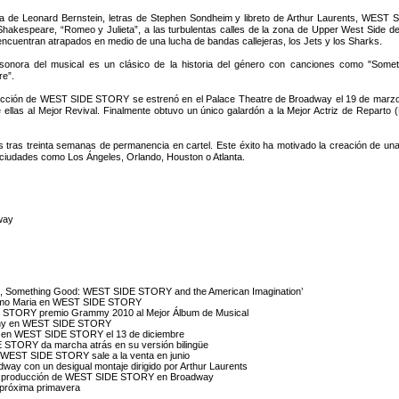
 de Leonard Bernstein, letras de Stephen Sondheim y libreto de Arthur Laurents, WEST 
Shakespeare, “Romeo y Julieta”, a las turbulentas calles de la zona de Upper West Side 
encuentran atrapados en medio de una lucha de bandas callejeras, los Jets y los Sharks.
onora del musical es un clásico de la historia del género con canciones como "Somethi
e”.
cción de WEST SIDE STORY se estrenó en el Palace Theatre de Broadway el 19 de marzo 
e ellas al Mejor Revival. Finalmente obtuvo un único galardón a la Mejor Actriz de Repar
les tras treinta semanas de permanencia en cartel. Este éxito ha motivado la creación de u
rá ciudades como Los Ángeles, Orlando, Houston o Atlanta.
way
ming, Something Good: WEST SIDE STORY and the American Imagination’
como Maria en WEST SIDE STORY
DE STORY premio Grammy 2010 al Mejor Álbum de Musical
e Tony en WEST SIDE STORY
ión en WEST SIDE STORY el 13 de diciembre
 STORY da marcha atrás en su versión bilingüe
e WEST SIDE STORY sale a la venta en junio
ay con un desigual montaje dirigido por Arthur Laurents
ueva producción de WEST SIDE STORY en Broadway
próxima primavera