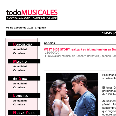
09 de agosto de 2026 |
Agenda
CINE-TV |
C
noticias
Actualidad
WEST SIDE STORY realizará su última función en Br
15/09/2010
Cartelera
El revival del musical de Leonard Bernstein, Stephen Son
Actualidad
Cartelera
El exitoso
su última 
Actualidad
El lunes 
Cartelera
permanecid
de 1957 ha
Actualidad
Actualment
(Anita), J
Cartelera
septiembre
que origin
octubre, p