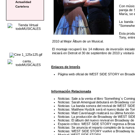
Actualidad
Con música
Cartelera
pareja de 
María, se 
La banda s
"Somewher
Esta produ
Tony, entr
2010 al Mejor Álbum de un Musical.
El montaje recuperó los 14 millones de inversión inicia
iniciará en Detroit el 30 de septiembre de 2010 y visita
Enlaces de Interés
Página web oficial de WEST SIDE STORY en Broad
Información Relacionada
Noticias: Sale a la venta el libro ‘Something´s Co
Noticias: Sarah Amengual debutará en Broadway 
Noticias: La banda sonora del revival de WEST SI
Noticias: Matthew Hydzik será el nuevo titular d
Noticias: Matt Cavenaugh realizará su última func
Noticias: La producción de Broadway de WEST SIDE
Noticias: El álbum del nuevo revival en Broadway d
Espacio crítico: WEST SIDE STORY regresa a Broadw
Noticias: Se anuncia el reparto completo de la n
Noticias: WEST SIDE STORY vuelve a Broadway la 
Musical: WEST SIDE STORY