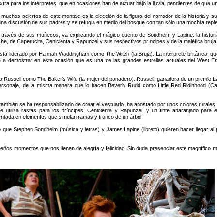
tra para los intérpretes, que en ocasiones han de actuar bajo la lluvia, pendientes de que un
 muchos aciertos de este montaje es la elección de la figura del narrador de la historia y 
na discusión de sus padres y se refugia en medio del bosque con tan sólo una mochila repl
a través de sus muñecos, va explicando el mágico cuento de Sondheim y Lapine: la histo
che, de Caperucita, Cenicienta y Rapunzel y sus respectivos príncipes y de la maléfica bruja
está liderado por Hannah Waddingham como The Witch (la Bruja). La intérprete británica,
mostrar en esta ocasión que es una de las grandes estrellas actuales del West End. S
nna Russell como The Baker’s Wife (la mujer del panadero). Russell, ganadora de un premio 
naje, de la misma manera que lo hacen Beverly Rudd como Little Red Ridinhood (Cap
ambién se ha responsabilizado de crear el vestuario, ha apostado por unos colores rurales, 
e utiliza rastas para los príncipes, Cenicienta y Rapunzel, y un tinte anaranjado para
stentada en elementos que simulan ramas y tronco de un árbol.
 Stephen Sondheim (música y letras) y James Lapine (libreto) quieren hacer llegar al públ
ueños momentos que nos llenan de alegría y felicidad. Sin duda presenciar este magnífi