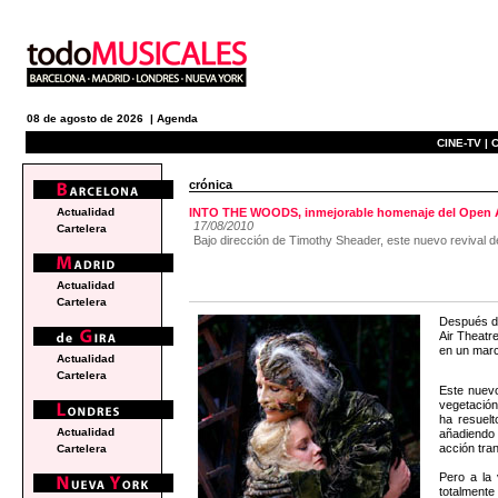
08 de agosto de 2026 |
Agenda
CINE-TV |
C
crónica
Actualidad
INTO THE WOODS, inmejorable homenaje del Open A
17/08/2010
Cartelera
Bajo dirección de Timothy Sheader, este nuevo revival d
Actualidad
Cartelera
Después de
Air Theatr
en un marc
Actualidad
Cartelera
Este nuevo
vegetación
ha resuelt
Actualidad
añadiendo 
acción tran
Cartelera
Pero a la 
totalmente