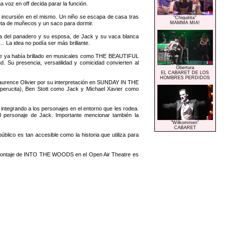
a voz en off decida parar la función.
su incursión en el mismo. Un niño se escapa de casa tras
"Chiquitita"
eta de muñecos y un saco para dormir.
MAMMA MIA!
ria del panadero y su esposa, de Jack y su vaca blanca
… La idea no podía ser más brillante.
 que ya había brillado en musicales como THE BEAUTIFUL
u presencia, versatilidad y comicidad convierten al
Obertura
EL CABARET DE LOS
HOMBRES PERDIDOS
Laurence Olivier por su interpretación en SUNDAY IN THE
erucita), Ben Stott como Jack y Michael Xavier como
integrando a los personajes en el entorno que les rodea.
 el personaje de Jack. Importante mencionar también la
"Wilkommen"
CABARET
ico es tan accesible como la historia que utiliza para
co montaje de INTO THE WOODS en el Open Air Theatre es