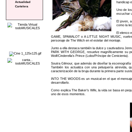
handicap ex
Actualidad
Cartelera
Uno de los
escuchar u
El joven, 
como la le
El elenco 
GAME, SPAMALOT o A LITTLE NIGHT MUSIC, vuelve a de
personaje de The Witch en el estelar del montaje.
Junto a ella destaca también la dulce y cautivadora Je
PARK WITH GEORGE, resuelve magníficamente su perso
Wolf/Cinderella’s Prince (Lobo/Príncipe de Cenicienta).
Soutra Gilmour, que además de diseñar la escenografía t
También los actualiza con una peluquería atrevida, qu
caracterización de la bruja durante la primera parte su
INTO THE WOODS es un musical en el que el mensaje que
desarrollarlo.
Como explica The Baker’s Wife, la vida se basa en peq
uno de esos momentos.