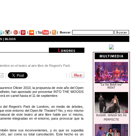
|
|
|
|
|
|
|
Buscar:
S |
BLOGS
bre en el teatro al aire libre de Regent’s Park.
"La Vie BohÃ¨me"
aurence Olivier 2010, la propuesta de este año del Open
RENT
n Sondheim, han apostado por presentar INTO THE WOODS
rá en cartel hasta el 11 de septiembre.
ro del Regent’s Park de Londres, en medio de árboles,
 que este entorno del Open Air Theatre? No, y eso mismo
atural de este teatro al aire libre hable por sí mismo,
SUGAR, NINGÃ NO ÃS
tamente integradas en el entorno, para provocar que la
PERFECTE
mbién tiene sus inconvenientes, y es que se supedita
nción, así como su total cancelación. Este hecho es un