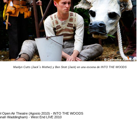
Marilyn Cutts (Jack´s Mother) y Ben Stott (Jack) en una escena de INTO THE WOODS
 el Open Air Theatre (Agosto 2010) - INTO THE WOODS
nnah Waddingham) - West End LIVE 2010