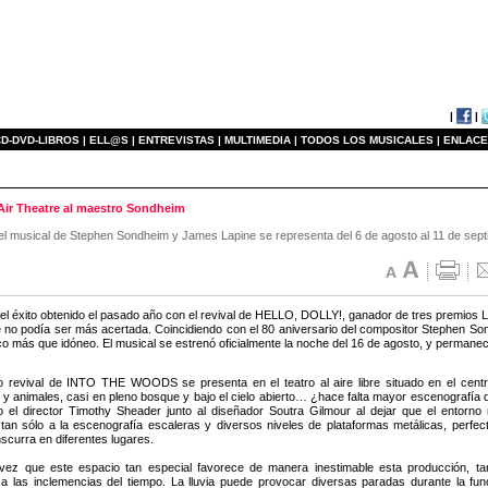
|
|
D-DVD-LIBROS |
ELL@S |
ENTREVISTAS |
MULTIMEDIA |
TODOS LOS MUSICALES |
ENLACE
ir Theatre al maestro Sondheim
el musical de Stephen Sondheim y James Lapine se representa del 6 de agosto al 11 de septiem
l éxito obtenido el pasado año con el revival de HELLO, DOLLY!, ganador de tres premios L
e no podía ser más acertada. Coincidiendo con el 80 aniversario del compositor Stephe
o más que idóneo. El musical se estrenó oficialmente la noche del 16 de agosto, y permanece
 revival de INTO THE WOODS se presenta en el teatro al aire libre situado en el cent
 y animales, casi en pleno bosque y bajo el cielo abierto… ¿hace falta mayor escenografía
o el director Timothy Sheader junto al diseñador Soutra Gilmour al dejar que el entorno n
tan sólo a la escenografía escaleras y diversos niveles de plataformas metálicas, perfec
scurra en diferentes lugares.
vez que este espacio tan especial favorece de manera inestimable esta producción, ta
 a las inclemencias del tiempo. La lluvia puede provocar diversas paradas durante la fu