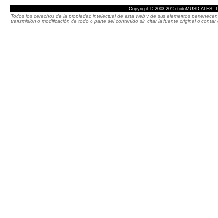
Copyright © 2008-2015 todoMUSICALES. To
Todos los derechos de la propiedad intelectual de esta web y de sus elementos pertenecen 
transmisión o modificación de todo o parte del contenido sin citar la fuente original o cont