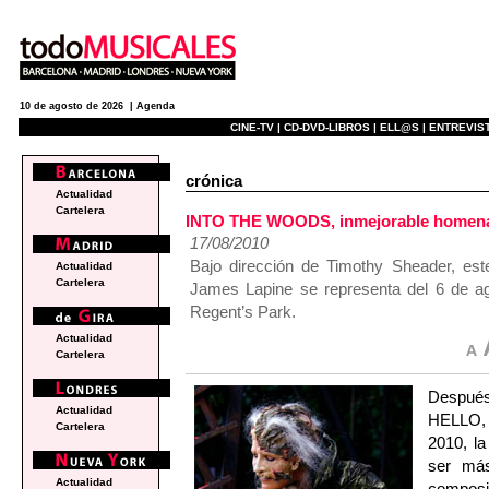
10 de agosto de 2026 |
Agenda
CINE-TV |
CD-DVD-LIBROS |
ELL@S |
ENTREVIST
crónica
Actualidad
Cartelera
INTO THE WOODS, inmejorable homenaj
17/08/2010
Bajo dirección de Timothy Sheader, es
Actualidad
Cartelera
James Lapine se representa del 6 de ago
Regent’s Park.
Actualidad
Cartelera
Después
Actualidad
HELLO, 
Cartelera
2010, la
ser más
Actualidad
composi