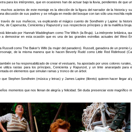
tra para los intérpretes, que en ocasiones han de actuar bajo la lluvia, pendientes de que un
 muchos aciertos de este montaje es la elección de la figura del narrador de la historia y 
na discusión de sus padres y se refugia en medio del bosque con tan sólo una mochila repl
a través de sus muñecos, va explicando el mágico cuento de Sondheim y Lapine: la histo
che, de Caperucita, Cenicienta y Rapunzel y sus respectivos príncipes y de la maléfica bruja
está liderado por Hannah Waddingham como The Witch (la Bruja). La intérprete británica,
mostrar en esta ocasión que es una de las grandes estrellas actuales del West End. S
nna Russell como The Baker’s Wife (la mujer del panadero). Russell, ganadora de un premio 
naje, de la misma manera que lo hacen Beverly Rudd como Little Red Ridinhood (Cap
ambién se ha responsabilizado de crear el vestuario, ha apostado por unos colores rurales, 
e utiliza rastas para los príncipes, Cenicienta y Rapunzel, y un tinte anaranjado para
stentada en elementos que simulan ramas y tronco de un árbol.
 Stephen Sondheim (música y letras) y James Lapine (libreto) quieren hacer llegar al públ
ueños momentos que nos llenan de alegría y felicidad. Sin duda presenciar este magnífi