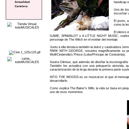
handicap ex
Actualidad
Cartelera
Uno de los
escuchar u
El joven, 
como la le
El elenco 
GAME, SPAMALOT o A LITTLE NIGHT MUSIC, vuelve a de
personaje de The Witch en el estelar del montaje.
Junto a ella destaca también la dulce y cautivadora Je
PARK WITH GEORGE, resuelve magníficamente su perso
Wolf/Cinderella’s Prince (Lobo/Príncipe de Cenicienta).
Soutra Gilmour, que además de diseñar la escenografía t
También los actualiza con una peluquería atrevida, qu
caracterización de la bruja durante la primera parte su
INTO THE WOODS es un musical en el que el mensaje que
desarrollarlo.
Como explica The Baker’s Wife, la vida se basa en peq
uno de esos momentos.