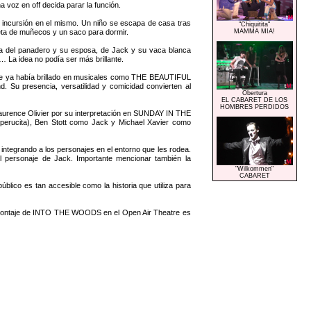
a voz en off decida parar la función.
su incursión en el mismo. Un niño se escapa de casa tras
"Chiquitita"
eta de muñecos y un saco para dormir.
MAMMA MIA!
ria del panadero y su esposa, de Jack y su vaca blanca
… La idea no podía ser más brillante.
 que ya había brillado en musicales como THE BEAUTIFUL
u presencia, versatilidad y comicidad convierten al
Obertura
EL CABARET DE LOS
HOMBRES PERDIDOS
Laurence Olivier por su interpretación en SUNDAY IN THE
erucita), Ben Stott como Jack y Michael Xavier como
integrando a los personajes en el entorno que les rodea.
 el personaje de Jack. Importante mencionar también la
"Wilkommen"
CABARET
ico es tan accesible como la historia que utiliza para
co montaje de INTO THE WOODS en el Open Air Theatre es