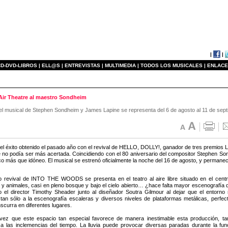
|
|
D-DVD-LIBROS |
ELL@S |
ENTREVISTAS |
MULTIMEDIA |
TODOS LOS MUSICALES |
ENLACE
ir Theatre al maestro Sondheim
el musical de Stephen Sondheim y James Lapine se representa del 6 de agosto al 11 de septiem
l éxito obtenido el pasado año con el revival de HELLO, DOLLY!, ganador de tres premios L
e no podía ser más acertada. Coincidiendo con el 80 aniversario del compositor Stephe
o más que idóneo. El musical se estrenó oficialmente la noche del 16 de agosto, y permanece
 revival de INTO THE WOODS se presenta en el teatro al aire libre situado en el cent
 y animales, casi en pleno bosque y bajo el cielo abierto… ¿hace falta mayor escenografía
o el director Timothy Sheader junto al diseñador Soutra Gilmour al dejar que el entorno n
tan sólo a la escenografía escaleras y diversos niveles de plataformas metálicas, perfec
scurra en diferentes lugares.
vez que este espacio tan especial favorece de manera inestimable esta producción, ta
 a las inclemencias del tiempo. La lluvia puede provocar diversas paradas durante la fu