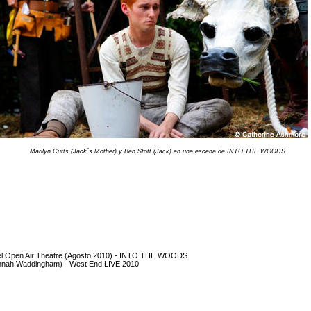
Marilyn Cutts (Jack´s Mother) y Ben Stott (Jack) en una escena de INTO THE WOODS
 el Open Air Theatre (Agosto 2010) - INTO THE WOODS
nnah Waddingham) - West End LIVE 2010