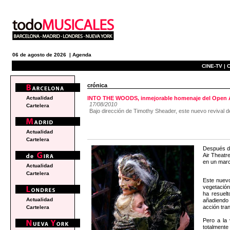
06 de agosto de 2026 |
Agenda
CINE-TV |
C
crónica
Actualidad
INTO THE WOODS, inmejorable homenaje del Open A
17/08/2010
Cartelera
Bajo dirección de Timothy Sheader, este nuevo revival d
Actualidad
Cartelera
Después de
Air Theatr
en un marc
Actualidad
Cartelera
Este nuevo
vegetación
ha resuelt
Actualidad
añadiendo 
acción tran
Cartelera
Pero a la 
totalmente