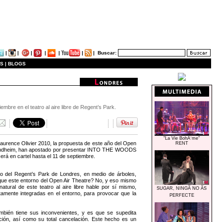
|
|
|
|
|
|
|
Buscar:
S |
BLOGS
bre en el teatro al aire libre de Regent’s Park.
"La Vie BohÃ¨me"
aurence Olivier 2010, la propuesta de este año del Open
RENT
n Sondheim, han apostado por presentar INTO THE WOODS
rá en cartel hasta el 11 de septiembre.
ro del Regent’s Park de Londres, en medio de árboles,
 que este entorno del Open Air Theatre? No, y eso mismo
atural de este teatro al aire libre hable por sí mismo,
SUGAR, NINGÃ NO ÃS
tamente integradas en el entorno, para provocar que la
PERFECTE
mbién tiene sus inconvenientes, y es que se supedita
nción, así como su total cancelación. Este hecho es un