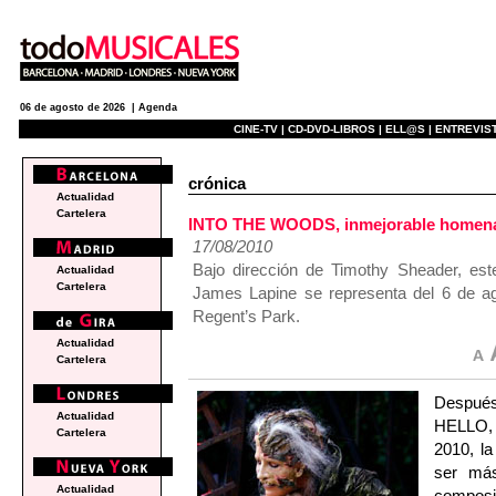
06 de agosto de 2026 |
Agenda
CINE-TV |
CD-DVD-LIBROS |
ELL@S |
ENTREVIST
crónica
Actualidad
Cartelera
INTO THE WOODS, inmejorable homenaj
17/08/2010
Bajo dirección de Timothy Sheader, es
Actualidad
Cartelera
James Lapine se representa del 6 de ago
Regent’s Park.
Actualidad
Cartelera
Después
Actualidad
HELLO, 
Cartelera
2010, la
ser más
Actualidad
composi