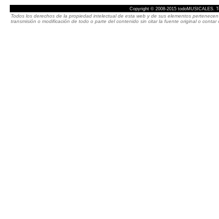
Copyright © 2008-2015 todoMUSICALES. To
Todos los derechos de la propiedad intelectual de esta web y de sus elementos pertenecen 
transmisión o modificación de todo o parte del contenido sin citar la fuente original o cont