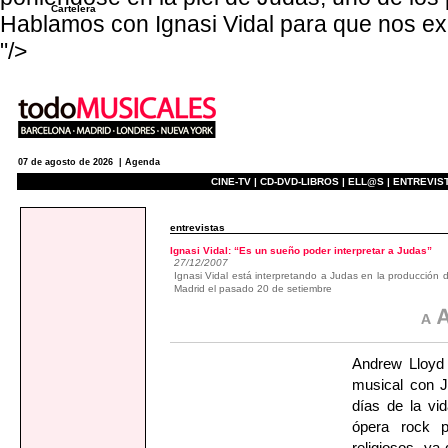
Cartelera
Hablamos con Ignasi Vidal para que nos ex
"/>
07 de agosto de 2026 |
Agenda
CINE-TV |
CD-DVD-LIBROS |
ELL@S |
ENTREVIST
entrevistas
Ignasi Vidal: “Es un sueño poder interpretar a Judas”
27/12/2007
Ignasi Vidal está interpretando a Judas en la producc
Madrid el pasado 20 de setiembre
Andrew Lloyd 
musical con
días de la vi
ópera rock p
religiosos, y