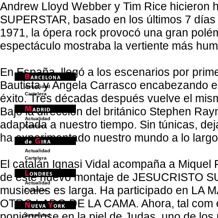
Andrew Lloyd Webber y Tim Rice hicieron 
SUPERSTAR, basado en los últimos 7 días 
1971, la ópera rock provocó una gran polém
espectáculo mostraba la vertiente más hu
En España, llegó a los escenarios por prim
Bautista y Ángela Carrasco encabezando el
Actualidad
Cartelera
éxito. Tres décadas después vuelve el mis
Bajo la dirección del británico Stephen Ra
Actualidad
adaptada a nuestro tiempo. Sin túnicas, de
Cartelera
ha experimentado nuestro mundo a lo larg
Actualidad
Cartelera
El catalán Ignasi Vidal acompaña a Miquel
de este nuevo montaje de JESUCRISTO SUP
Actualidad
musicales es larga. Ha participado en 
Cartelera
OTRO LADO DE LA CAMA. Ahora, tal com él 
poniéndose en la piel de Judas, uno de los
Actualidad