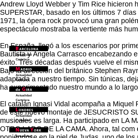
Andrew Lloyd Webber y Tim Rice hicieron 
SUPERSTAR, basado en los últimos 7 días 
1971, la ópera rock provocó una gran polém
espectáculo mostraba la vertiente más hu
En España, llegó a los escenarios por prim
Bautista y Ángela Carrasco encabezando el
Actualidad
Cartelera
éxito. Tres décadas después vuelve el mis
Bajo la dirección del británico Stephen Ra
Actualidad
adaptada a nuestro tiempo. Sin túnicas, de
Cartelera
ha experimentado nuestro mundo a lo larg
Actualidad
Cartelera
El catalán Ignasi Vidal acompaña a Miquel
de este nuevo montaje de JESUCRISTO SUP
Actualidad
musicales es larga. Ha participado en 
Cartelera
OTRO LADO DE LA CAMA. Ahora, tal com él 
poniéndose en la piel de Judas, uno de los
Actualidad