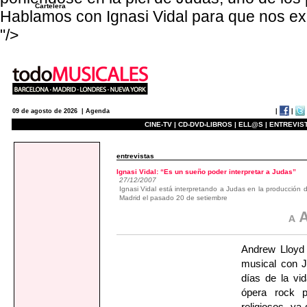
Cartelera
Hablamos con Ignasi Vidal para que nos ex
"/>
|
|
09 de agosto de 2026 |
Agenda
CINE-TV |
CD-DVD-LIBROS |
ELL@S |
ENTREVIST
entrevistas
Ignasi Vidal: “Es un sueño poder interpretar a Judas”
27/12/2007
Ignasi Vidal está interpretando a Judas en la producc
Madrid el pasado 20 de setiembre
Andrew Lloyd 
musical con
días de la vi
ópera rock p
religiosos, y