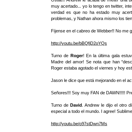
muy acertado... yo lo tengo en twitter, in
verdad es que no ha estado muy acerta
problemas, y Nathan ahora mismo los tien
Fíjense en el cabreo de Webber!! No me gu
http://youtu.be/bBQfjD2oYQs
Turno de
Roger
! En la última gala estu
Madre del amor! Se nota que han “desc
Roger estaba agotado el viernes y hoy est
Jason le dice que está mejorando en el act
Señores!!! Soy muy FAN de DAWN!!!!! Prefie
Turno de
David
. Andrew le dijo el otro 
especial a todo el mundo. I agree! Sublime
http://youtu.be/o97stDwn7Ms