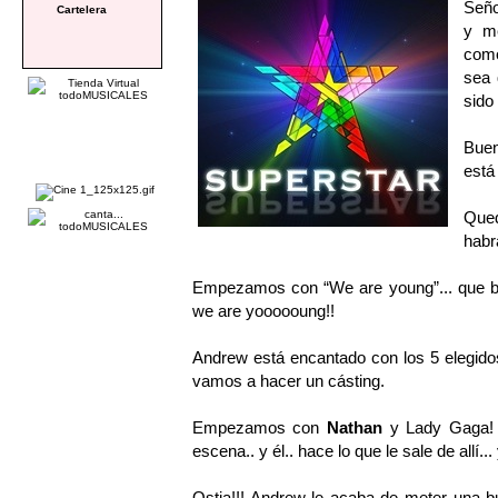
Seño
Cartelera
y m
como
sea 
sido 
Buen
está
Qued
habr
Empezamos con “We are young”... que buen
we are yoooooung!!
Andrew está encantado con los 5 elegidos
vamos a hacer un cásting.
Empezamos con
Nathan
y Lady Gaga! 
escena.. y él.. hace lo que le sale de allí... 
Ostia!!! Andrew le acaba de meter una bu