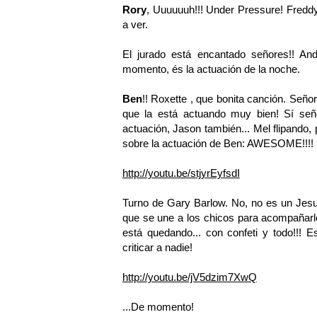
Rory
, Uuuuuuh!!! Under Pressure! Freddy.
a ver.
El jurado está encantado señores!! And
momento, és la actuación de la noche.
Ben
!! Roxette , que bonita canción. Señ
que la está actuando muy bien! Sí señ
actuación, Jason también... Mel flipando, 
sobre la actuación de Ben: AWESOME!!!!
http://youtu.be/stjyrEyfsdI
Turno de Gary Barlow. No, no es un Jes
que se une a los chicos para acompañarlos
está quedando... con confeti y todo!!! 
criticar a nadie!
http://youtu.be/jV5dzim7XwQ
...De momento!