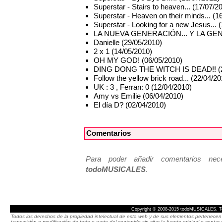
Superstar - Stairs to heaven... (17/07/2
Superstar - Heaven on their minds... (1
Superstar - Looking for a new Jesus... 
LA NUEVA GENERACIÓN... Y LA GENE
Danielle (29/05/2010)
2 x 1 (14/05/2010)
OH MY GOD! (06/05/2010)
DING DONG THE WITCH IS DEAD!! (2
Follow the yellow brick road... (22/04/2
UK : 3 , Ferran: 0 (12/04/2010)
Amy vs Emilie (06/04/2010)
El día D? (02/04/2010)
Comentarios
Para poder añadir comentarios neces
todoMUSICALES
.
Copyright © 2008-2015 todoMUSICALES. To
Todos los derechos de la propiedad intelectual de esta web y de sus elementos pertenecen 
transmisión o modificación de todo o parte del contenido sin citar la fuente original o cont