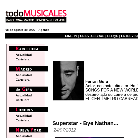
08 de agosto de 2026 |
Agenda
CINE-TV |
CD-DVD-LIBROS |
ELL@S |
ENTREVIST
blogs
Actualidad
Cartelera
Actualidad
Cartelera
Ferran Guiu
Actor, cantante, director. H
SONGS FOR A NEW WORLD y 
desarrollado su carrera de
Actualidad
EL CENTÍMETRO CABREAD
Cartelera
Actualidad
Cartelera
Superstar - Bye Nathan...
24/07/2012
Actualidad